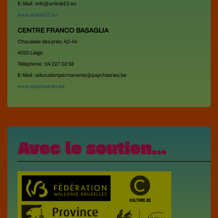
E-Mail : info@article23.eu
www.article23.eu
CENTRE FRANCO BASAGLIA
Chaussée des prés, 42-44
4020 Liège
Téléphone : 04 227 02 58
E-Mail : educationpermanente@psychiatries.be
www.psychiatries.be
Avec le soutien...