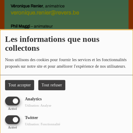
Véronique Renier
, animatrice
veronique.renier@revers.be
Phil Maggi
– animateur
phil.maggi@revers.be
Les informations que nous
collectons
Delphine Bouhy
– animatrice
delphine.bouhy@revers.be
Nous utilisons des cookies pour fournir les services et les fonctionnalités
proposés sur notre site et pour améliorer l'expérience de nos utilisateurs.
Maurice Nyssen
– animateur
maurice.nyssen@revers.be
Tout accepter
Tout refuser
Anne Vanlimbergen
– animatrice
anne.vanlimbergen@revers.be
Analytics
Utilisation: Analyse
Baptiste Brunello
– animateur / Radio Revers
Activé
baptiste.brunello@revers.be
Twitter
Utilisation: Fonctionnalité
Activé