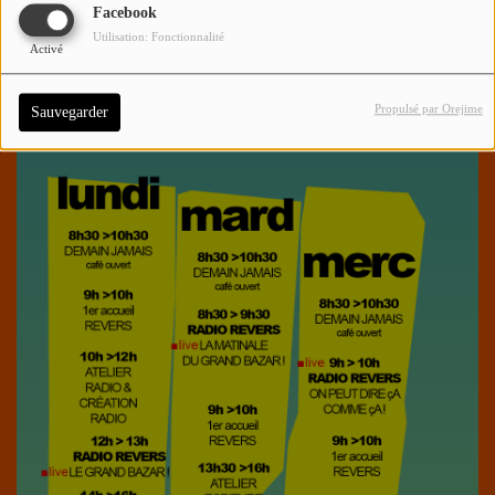
Facebook
Utilisation: Fonctionnalité
Activé
HORAIRES
Propulsé par Orejime
Sauvegarder