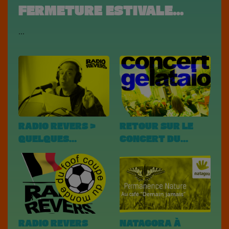
FERMETURE ESTIVALE...
...
RADIO REVERS >
RETOUR SUR LE
QUELQUES
CONCERT DU
PODCASTS !!!
GELATAIO !
RADIO REVERS
NATAGORA À