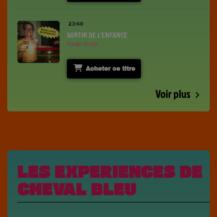
23:40
SORTIR DE L'ENFANCE
Rouge Gorge
Acheter ce titre
Voir plus
LES EXPERIENCES DE
CHEVAL BLEU