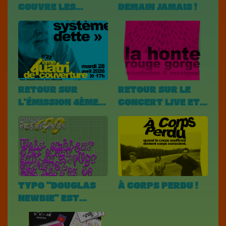
COUVRE LES
DEMAIN JAMAIS !
MATCHS DES
DIABLES !!!
RETOUR SUR
RETOUR SUR LE
L'ÉMISSION 4ÈME
CONCERT LIVE ET
DE COUVERTURE
RADIODIFFUSÉ !
AVEC ERIC
TOUSSAINT
TYPO "DOUGLAS
À CORPS PERDU !
NEWBIE" EST
DÉSORMAIS
DISPONIBLE