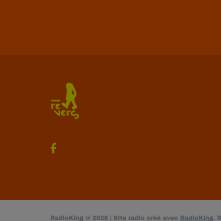
RadioKing © 2026 | Site radio créé avec
RadioKing
. 