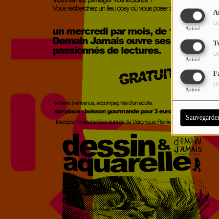
A
Ut
Activé
T
Ut
Activé
F
Ut
Activé
Sauvegarde