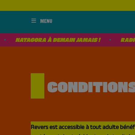
MENU
QUI SOMMES NOUS ?
AGORA À DEMAIN JAMAIS !
RADIO REVERS 
CONDITIONS D'ACCES
NOUS CONTACTER
CONDITIONS
LES ATELIERS
. . .
Revers est accessible à tout adulte béné
DEMAIN JAMAIS