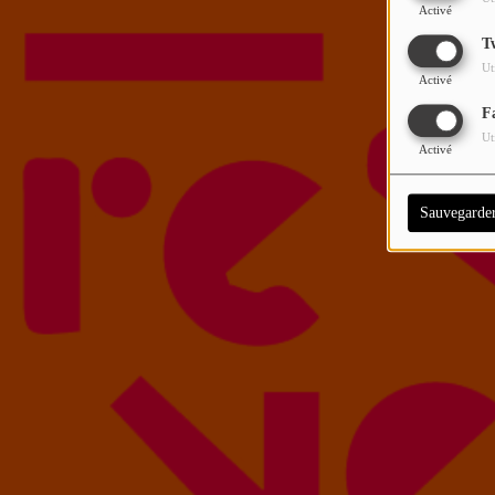
Activé
T
Ut
Activé
F
Ut
Activé
Sauvegarde