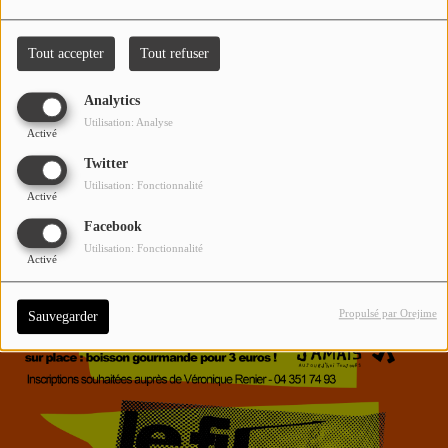
Tout accepter
Tout refuser
Analytics
Utilisation: Analyse
Activé
Twitter
Utilisation: Fonctionnalité
Activé
Facebook
Utilisation: Fonctionnalité
Activé
Propulsé par Orejime
Sauvegarder